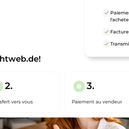
check
Paiemen
l'achet
check
Facture
check
Transmi
ghtweb.de!
2.
3.
paid
sfert vers vous
Paiement au vendeur