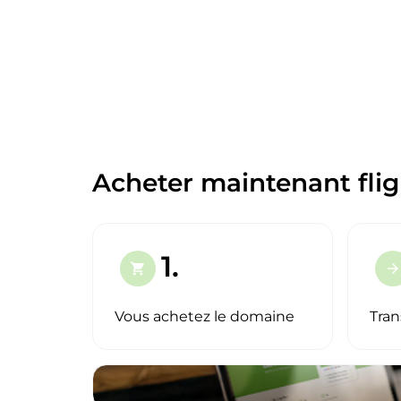
Acheter maintenant fli
1.
shopping_cart
arrow_forward
Vous achetez le domaine
Tran