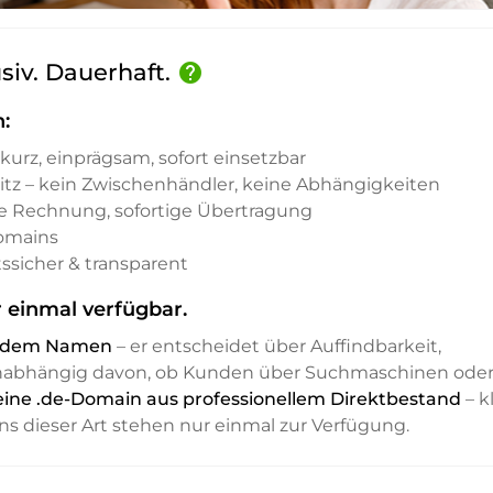
usiv. Dauerhaft.
help
:
kurz, einprägsam, sofort einsetzbar
sitz – kein Zwischenhändler, keine Abhängigkeiten
e Rechnung, sofortige Übertragung
Domains
ssicher & transparent
 einmal verfügbar.
it dem Namen
– er entscheidet über Auffindbarkeit,
unabhängig davon, ob Kunden über Suchmaschinen ode
 eine .de-Domain aus professionellem Direktbestand
– kl
ns dieser Art stehen nur einmal zur Verfügung.