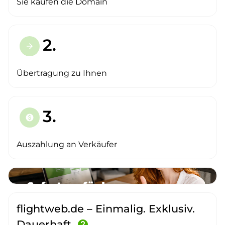
Sie kaufen die Domain
2.
arrow_forward
Übertragung zu Ihnen
3.
paid
Auszahlung an Verkäufer
flightweb.de – Einmalig. Exklusiv.
Dauerhaft.
help