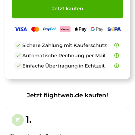
Jetzt kaufen
check
Sichere Zahlung mit Käuferschutz
info_outline
check
Automatische Rechnung per Mail
info_outline
check
Einfache Übertragung in Echtzeit
info_outline
Jetzt flightweb.de kaufen!
1.
shopping_cart