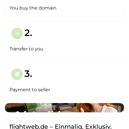
You buy the domain
2.
arrow_forward
Transfer to you
3.
paid
Payment to seller
flightweb.de – Einmalig. Exklusiv.