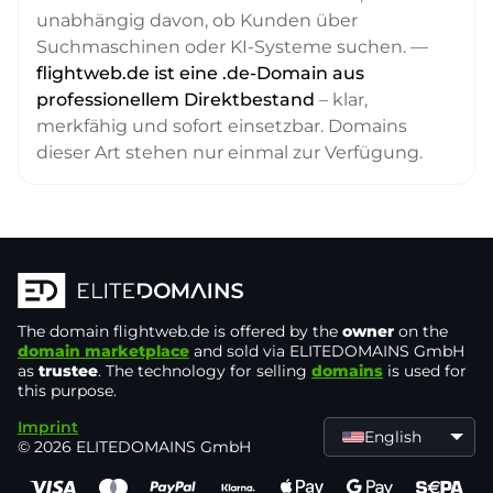
unabhängig davon, ob Kunden über
Suchmaschinen oder KI-Systeme suchen. —
flightweb.de ist eine .de-Domain aus
professionellem Direktbestand
– klar,
merkfähig und sofort einsetzbar. Domains
dieser Art stehen nur einmal zur Verfügung.
The domain
flightweb.de
is offered by the
owner
on the
domain marketplace
and sold via ELITEDOMAINS GmbH
as
trustee
. The technology for selling
domains
is used for
this purpose.
Imprint
English
© 2026 ELITEDOMAINS GmbH