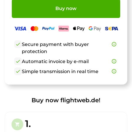
Buy now
check
Secure payment with buyer
info_outline
protection
check
Automatic invoice by e-mail
info_outline
check
Simple transmission in real time
info_outline
Buy now flightweb.de!
1.
shopping_cart